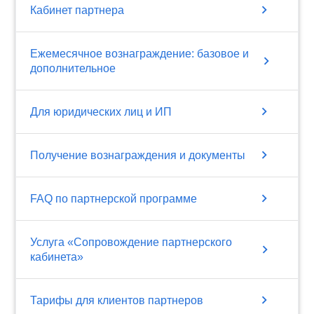
chevron_right
Кабинет партнера
Ежемесячное вознаграждение: базовое и
chevron_right
дополнительное
chevron_right
Для юридических лиц и ИП
chevron_right
Получение вознаграждения и документы
chevron_right
FAQ по партнерской программе
Услуга «Сопровождение партнерского
chevron_right
кабинета»
chevron_right
Тарифы для клиентов партнеров