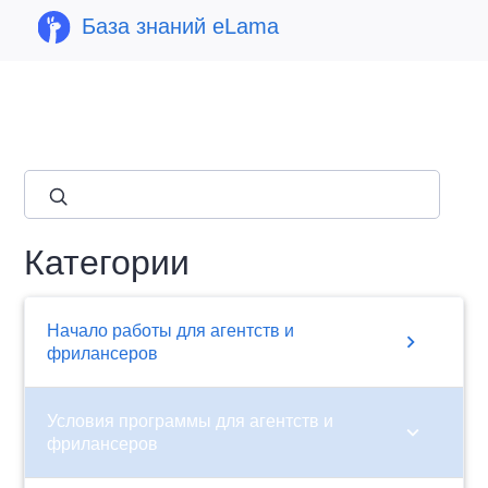
База знаний eLama
close
Категории
Начало работы для агентств и
chevron_right
фрилансеров
Условия программы для агентств и
chevron_right
фрилансеров